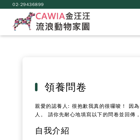
02-29436899
領養問卷
親愛的認養人
:
很抱歉我真的很囉唆！ 因
人。 請你先耐心地填寫以下的問卷並回傳
自我介紹