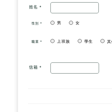
姓名 *
男
女
性別 *
上班族
學生
職業 *
信箱 *