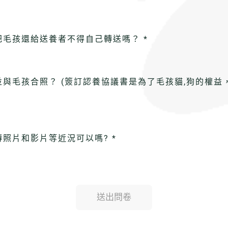
毛孩還給送養者不得自己轉送嗎？ *
與毛孩合照？ (簽訂認養協議書是為了毛孩貓,狗的權
照片和影片等近況可以嗎? *
送出問卷