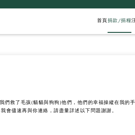
首頁
捐款/捐糧
為我們救了毛孩
(
貓貓與狗狗
)
他們，他們的幸福操縱在我的
，我會儘速再與你連絡，請盡量詳述以下問題謝謝。