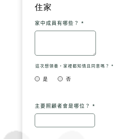
住家
家中成員有哪些？ *
這次想領養，家裡都知情且同意嗎？ *
是
否
主要照顧者會是哪位？ *