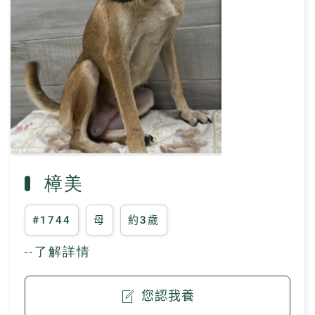
樟美
#
1744
母
約3歲
--了解詳情
您認我養