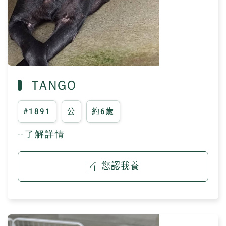
TANGO
#
1891
公
約6歲
--了解詳情
您認我養