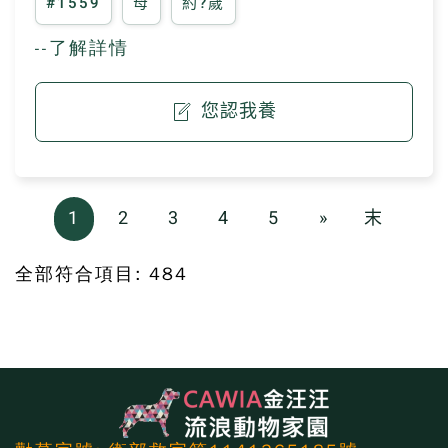
#
1559
母
約?歲
--了解詳情
您認我養
1
2
3
4
5
»
末
全部符合項目: 484