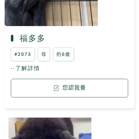
福多多
#
2073
母
約0歲
--了解詳情
您認我養