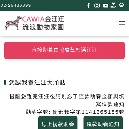
02-29436899
直接助養由協會幫您選汪汪
您認我養汪汪大頭貼
提醒您選完汪汪後請別忘了匯款助養金額與填
寫匯款通知
勸募字號: 衛部救字第1141365185號
線上捐款助養
匯款助養通知