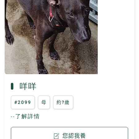
咩咩
#
2099
母
約?歲
--了解詳情
您認我養