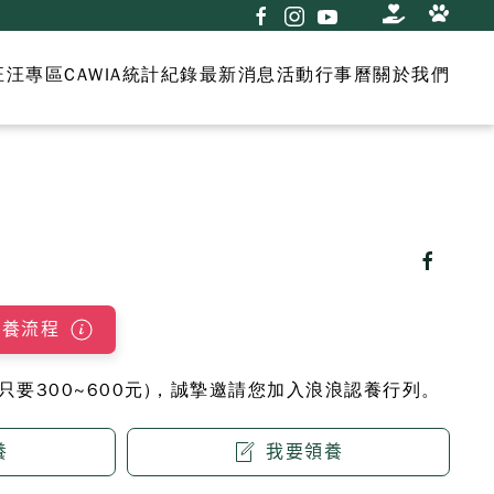
汪汪專區
CAWIA統計紀錄
最新消息
活動行事曆
關於我們
領養流程
月只要300~600元)，誠摯邀請您加入浪浪認養行列。
養
我要領養