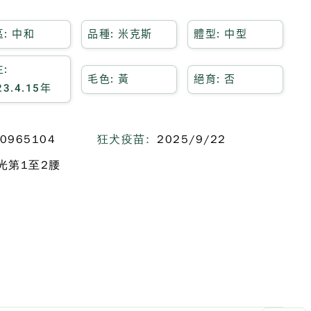
: 中和
品種: 米克斯
體型: 中型
:
毛色: 黃
絕育: 否
23.4.15年
0965104
狂犬疫苗:
2025/9/22
光第1至2腰