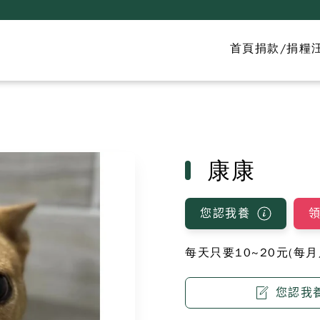
首頁
捐款/捐糧
康康
您認我養
每天只要10~20元(每
您認我