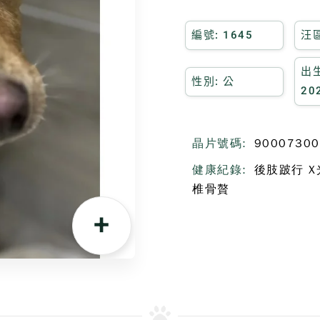
編號: 1645
汪區
出生
性別: 公
20
晶片號碼:
90007300
健康紀錄:
後肢跛行 X
椎骨贅
+