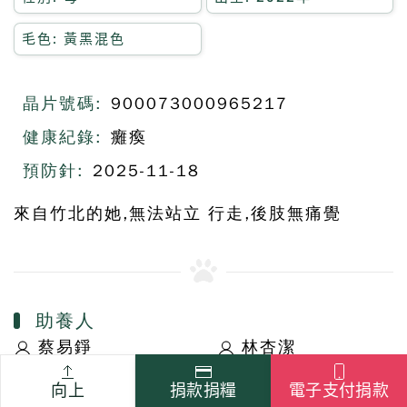
毛色: 黃黑混色
晶片號碼:
900073000965217
健康紀錄:
癱瘓
預防針:
2025-11-18
來自竹北的她,無法站立 行走,後肢無痛覺
助養人
蔡易錚
林杏潔
廖存樂
向上
捐款捐糧
電子支付捐款