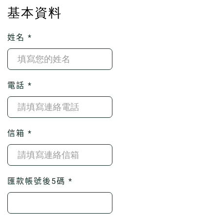
基本資料
姓名 *
電話 *
信箱 *
匯款帳號後5碼 *