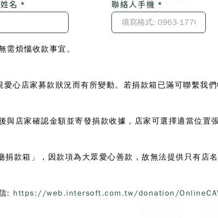
姓名 *
聯絡人手機 *
無需煩惱收款事宜。
，可視愛心店家募款狀況而有所變動。若捐款箱已滿可聯繫我
後與店家確認金額並寄發捐款收據，店家可選擇適當位置張
 餐廳捐款箱」，因款項為大眾愛心善款，故無法提供只有店
信:
https://web.intersoft.com.tw/donation/OnlineC