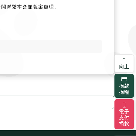
時間聯繫本會並報案處理。
向上
捐款
捐糧
電子
支付
捐款