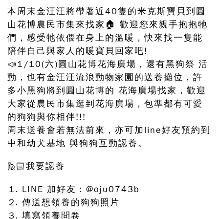
本周末金汪汪將帶著近40隻的米克斯寶貝到圓
山花博農民市集來找家🏠 歡迎您來親手抱抱牠
們，感受牠依偎在身上的溫暖，快來找一隻能
陪伴自己與家人的暖寶貝回家吧!
📣1/10(六)圓山花博花海廣場，還有黑狗祭 活
動，也有金汪汪流浪動物家園的送養攤位，許
多小黑狗將到圓山花博的 花海廣場找家，歡迎
大家從農民市集逛到花海廣場，包準都有可愛
的狗狗與你相伴!!!
周末送養會若無法前來，亦可加line好友預約到
中和幼犬基地 與狗狗互動認養。
🙋🏻我要認養
LINE 加好友：@oju0743b
傳送想領養的狗狗照片
填寫領養問卷