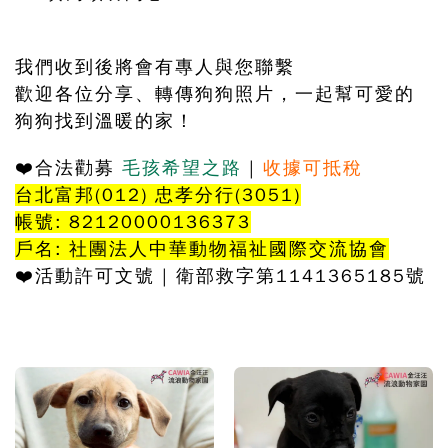
我們收到後將會有專人與您聯繫
歡迎各位分享、轉傳狗狗照片，一起幫可愛的
狗狗找到溫暖的家！
❤️
合法勸募
毛孩希望之路
|
收據可抵稅
台北富邦(012) 忠孝分行(3051)
帳號: 82120000136373
戶名: 社團法人中華動物福祉國際交流協會
❤️
活動許可文號 | 衛部救字第1141365185號