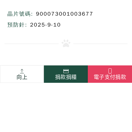
晶片號碼:
900073001003677
預防針:
2025-9-10
上一篇
下一篇
向上
捐款捐糧
電子支付捐款
勸募字號: 衛部救字第1141365185號
Copyright ©社團法人中華動物福祉國際交流協會 地址