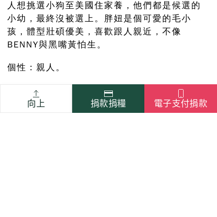
人想挑選小狗至美國住家養，他們都是候選的
小幼，最終沒被選上。胖妞是個可愛的毛小
孩，體型壯碩優美，喜歡跟人親近，不像
BENNY與黑嘴黃怕生。
個性：親人。
向上
捐款捐糧
電子支付捐款
助養人
李明明
上一篇
下一篇