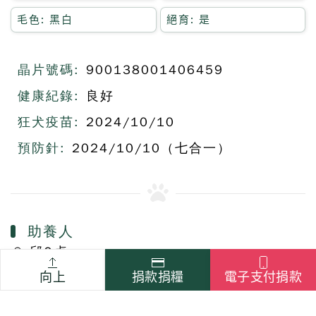
毛色: 黑白
絕育: 是
晶片號碼:
900138001406459
健康紀錄:
良好
狂犬疫苗:
2024/10/10
預防針:
2024/10/10（七合一）
助養人
邱O貞
向上
捐款捐糧
電子支付捐款
上一篇
下一篇