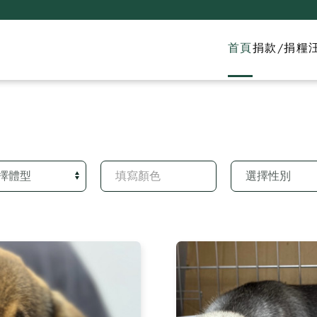
首頁
捐款/捐糧