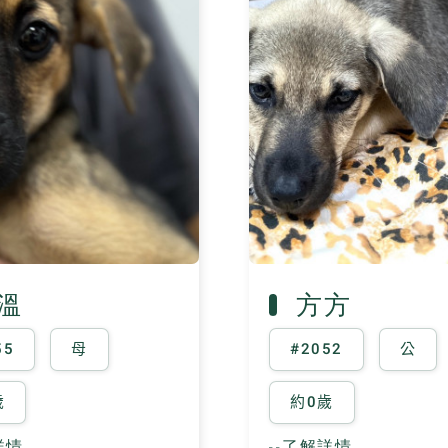
溫
方方
55
母
#
2052
公
歲
約0歲
詳情
--了解詳情