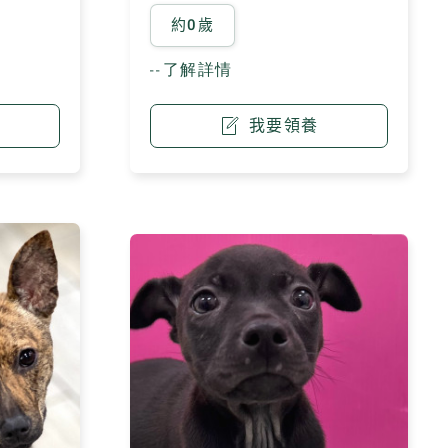
約0歲
--了解詳情
我要領養