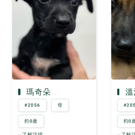
瑪奇朵
溫
#
2056
母
#
20
約0歲
約0
--了解詳情
--了解