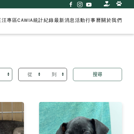
汪汪專區
CAWIA統計紀錄
最新消息
活動行事曆
關於我們
搜尋