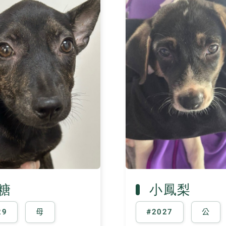
糖
小鳳梨
29
母
#
2027
公