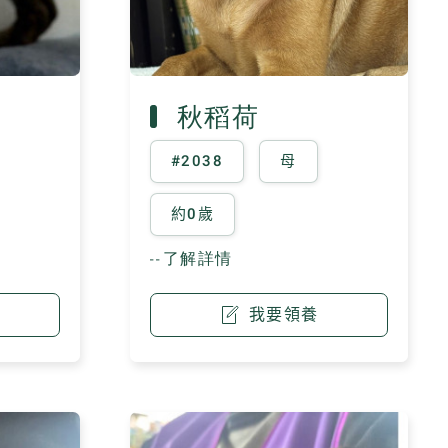
秋稻荷
#
2038
母
約0歲
--了解詳情
我要領養